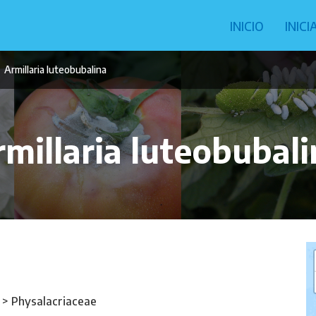
Navegació
INICIO
INIC
principal
Armillaria luteobubalina
millaria luteobubal
 > Physalacriaceae