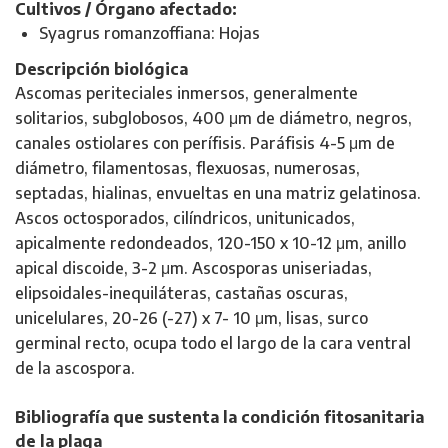
Cultivos / Órgano afectado:
Syagrus romanzoffiana: Hojas
Descripción biológica
Ascomas periteciales inmersos, generalmente
solitarios, subglobosos, 400 μm de diámetro, negros,
canales ostiolares con perífisis. Paráfisis 4-5 μm de
diámetro, filamentosas, flexuosas, numerosas,
septadas, hialinas, envueltas en una matriz gelatinosa.
Ascos octosporados, cilíndricos, unitunicados,
apicalmente redondeados, 120-150 x 10-12 μm, anillo
apical discoide, 3-2 μm. Ascosporas uniseriadas,
elipsoidales-inequiláteras, castañas oscuras,
unicelulares, 20-26 (-27) x 7- 10 μm, lisas, surco
germinal recto, ocupa todo el largo de la cara ventral
de la ascospora.
Bibliografía que sustenta la condición fitosanitaria
de la plaga