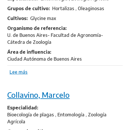
o
Grupos de cultivo
Hortalizas , Oleaginosas
l
Cultivos
Glycine max
c
i
Organismo de referencia
a
U. de Buenos Aires- Facultad de Agronomía-
,
Cátedra de Zoología
A
Área de influencia
n
Ciudad Autónoma de Buenos Aires
a
M
Lee más
s
a
o
r
b
í
Collavino, Marcelo
r
a
e
C
Especialidad
a
Bioecología de plagas , Entomología , Zoología
n
Agrícola
t