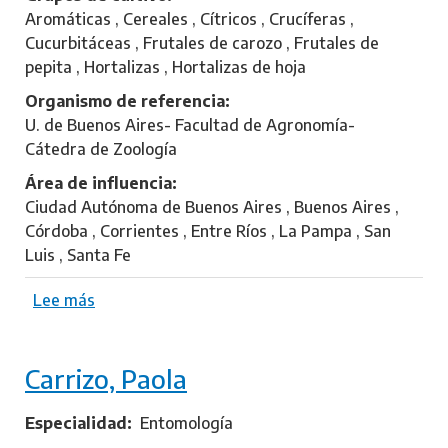
a
Aromáticas , Cereales , Cítricos , Crucíferas ,
v
Cucurbitáceas , Frutales de carozo , Frutales de
i
pepita , Hortalizas , Hortalizas de hoja
n
Organismo de referencia
o
U. de Buenos Aires- Facultad de Agronomía-
,
Cátedra de Zoología
M
a
Área de influencia
r
Ciudad Autónoma de Buenos Aires , Buenos Aires ,
c
Córdoba , Corrientes , Entre Ríos , La Pampa , San
e
Luis , Santa Fe
l
o
Lee más
s
o
b
Carrizo, Paola
r
e
R
Especialidad
Entomología
o