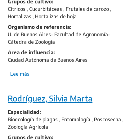
Grupos de cultivo
e
Cítricos , Cucurbitáceas , Frutales de carozo ,
l
Hortalizas , Hortalizas de hoja
m
Organismo de referencia
i
U. de Buenos Aires- Facultad de Agronomía-
,
Cátedra de Zoología
N
a
Área de influencia
t
Ciudad Autónoma de Buenos Aires
a
l
Lee más
s
i
o
a
b
L
Rodríguez, Silvia Marta
r
o
e
r
C
Especialidad
e
o
Bioecología de plagas , Entomología , Poscosecha ,
n
l
Zoología Agrícola
a
l
Grupos de cultivo