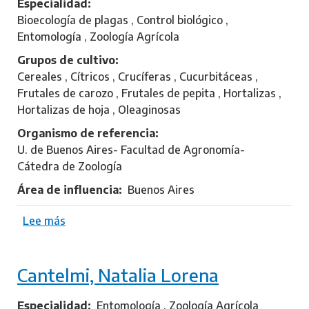
Especialidad
Bioecología de plagas , Control biológico ,
Entomología , Zoología Agrícola
Grupos de cultivo
Cereales , Cítricos , Crucíferas , Cucurbitáceas ,
Frutales de carozo , Frutales de pepita , Hortalizas ,
Hortalizas de hoja , Oleaginosas
Organismo de referencia
U. de Buenos Aires- Facultad de Agronomía-
Cátedra de Zoología
Área de influencia
Buenos Aires
Lee más
s
o
b
Cantelmi, Natalia Lorena
r
e
F
Especialidad
Entomología , Zoología Agrícola