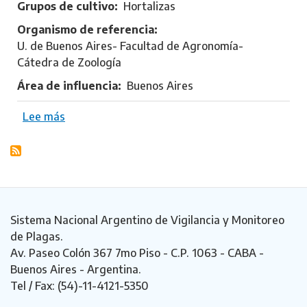
Grupos de cultivo
Hortalizas
d
Organismo de referencia
r
U. de Buenos Aires- Facultad de Agronomía-
í
Cátedra de Zoología
g
u
Área de influencia
Buenos Aires
e
z
Lee más
s
,
o
S
b
i
r
l
e
v
C
i
a
Sistema Nacional Argentino de Vigilancia y Monitoreo
a
r
de Plagas.
M
r
Av. Paseo Colón 367 7mo Piso - C.P. 1063 - CABA -
a
i
Buenos Aires - Argentina.
r
z
Tel / Fax: (54)-11-4121-5350
t
o