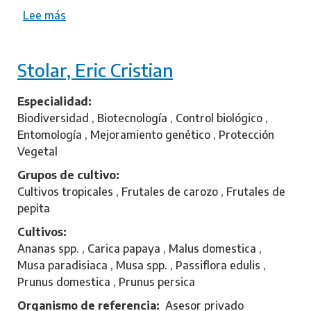
Lee más
s
o
b
Stolar, Eric Cristian
r
e
C
Especialidad
h
Biodiversidad , Biotecnología , Control biológico ,
u
Entomología , Mejoramiento genético , Protección
d
Vegetal
y
Grupos de cultivo
,
Cultivos tropicales , Frutales de carozo , Frutales de
L
pepita
a
Cultivos
d
Ananas spp. , Carica papaya , Malus domestica ,
y
Musa paradisiaca , Musa spp. , Passiflora edulis ,
N
Prunus domestica , Prunus persica
a
d
Organismo de referencia
Asesor privado