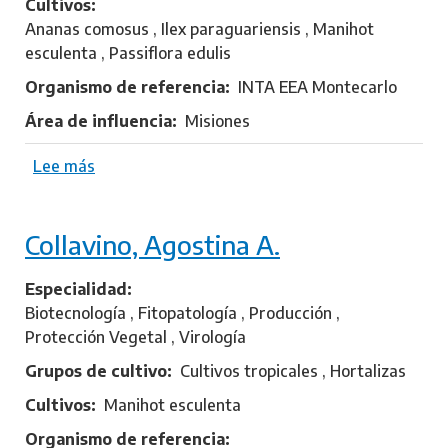
Cultivos
Ananas comosus , Ilex paraguariensis , Manihot
esculenta , Passiflora edulis
Organismo de referencia
INTA EEA Montecarlo
Área de influencia
Misiones
Lee más
s
o
b
Collavino, Agostina A.
r
e
N
Especialidad
a
Biotecnología , Fitopatología , Producción ,
h
Protección Vegetal , Virología
i
Grupos de cultivo
Cultivos tropicales , Hortalizas
r
Cultivos
Manihot esculenta
ñ
a
Organismo de referencia