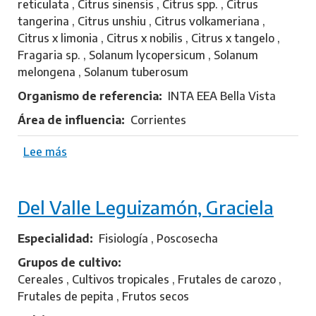
reticulata , Citrus sinensis , Citrus spp. , Citrus
C
tangerina , Citrus unshiu , Citrus volkameriana ,
r
Citrus x limonia , Citrus x nobilis , Citrus x tangelo ,
i
Fragaria sp. , Solanum lycopersicum , Solanum
s
melongena , Solanum tuberosum
t
i
Organismo de referencia
INTA EEA Bella Vista
a
Área de influencia
Corrientes
n
Lee más
s
o
b
Del Valle Leguizamón, Graciela
r
e
G
Especialidad
Fisiología , Poscosecha
a
Grupos de cultivo
u
Cereales , Cultivos tropicales , Frutales de carozo ,
n
Frutales de pepita , Frutos secos
a