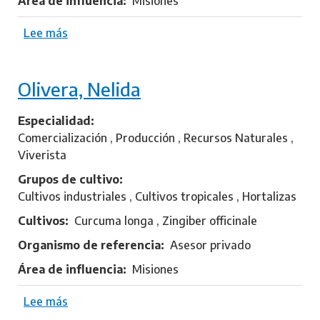
Área de influencia
Misiones
A
g
Lee más
s
o
o
s
b
t
Olivera, Nelida
r
i
e
n
S
Especialidad
a
i
Comercialización , Producción , Recursos Naturales ,
A
m
Viverista
.
o
Grupos de cultivo
n
Cultivos industriales , Cultivos tropicales , Hortalizas
e
Cultivos
Curcuma longa , Zingiber officinale
t
t
Organismo de referencia
Asesor privado
i
Área de influencia
Misiones
,
R
Lee más
s
a
o