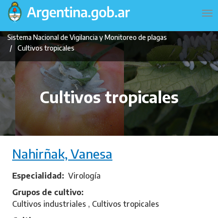
Pasar
Navegación
To
al
principal
na
contenido
Sistema Nacional de Vigilancia y Monitoreo de plagas
principal
Cultivos tropicales
Cultivos tropicales
Nahirñak, Vanesa
Especialidad
Virología
Grupos de cultivo
Cultivos industriales , Cultivos tropicales