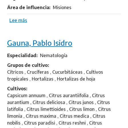
a
Área de influencia
Misiones
Lee más
s
o
b
Gauna, Pablo Isidro
r
e
S
Especialidad
Nematología
t
Grupos de cultivo
o
Cítricos , Crucíferas , Cucurbitáceas , Cultivos
l
tropicales , Hortalizas , Hortalizas de hoja
a
Cultivos
r
Capsicum annuum , Citrus aurantiifolia , Citrus
,
aurantium , Citrus deliciosa , Citrus junos , Citrus
E
latifolia , Citrus limettioides , Citrus limon , Citrus
r
limonia , Citrus maxima , Citrus medica , Citrus
i
nobilis , Citrus paradisi , Citrus reshni , Citrus
c