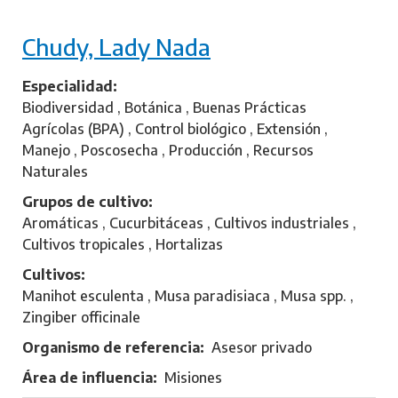
u
b
l
Chudy, Lady Nada
r
e
O
Especialidad
l
Biodiversidad , Botánica , Buenas Prácticas
i
Agrícolas (BPA) , Control biológico , Extensión ,
v
Manejo , Poscosecha , Producción , Recursos
e
Naturales
r
Grupos de cultivo
a
Aromáticas , Cucurbitáceas , Cultivos industriales ,
,
Cultivos tropicales , Hortalizas
N
Cultivos
e
Manihot esculenta , Musa paradisiaca , Musa spp. ,
l
Zingiber officinale
i
d
Organismo de referencia
Asesor privado
a
Área de influencia
Misiones