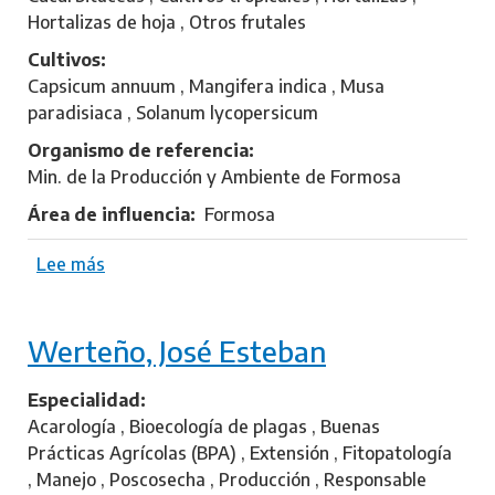
l
Hortalizas de hoja , Otros frutales
l
Cultivos
e
Capsicum annuum , Mangifera indica , Musa
L
paradisiaca , Solanum lycopersicum
e
g
Organismo de referencia
u
Min. de la Producción y Ambiente de Formosa
i
Área de influencia
Formosa
z
a
Lee más
s
m
o
ó
b
n
Werteño, José Esteban
r
,
e
G
C
Especialidad
r
h
Acarología , Bioecología de plagas , Buenas
a
o
Prácticas Agrícolas (BPA) , Extensión , Fitopatología
c
m
, Manejo , Poscosecha , Producción , Responsable
i