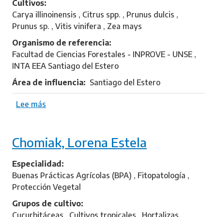
Cultivos
,
Carya illinoinensis , Citrus spp. , Prunus dulcis ,
P
Prunus sp. , Vitis vinifera , Zea mays
a
b
Organismo de referencia
l
Facultad de Ciencias Forestales - INPROVE - UNSE ,
o
INTA EEA Santiago del Estero
I
Área de influencia
Santiago del Estero
s
i
Lee más
s
d
o
r
b
o
Chomiak, Lorena Estela
r
e
D
Especialidad
e
Buenas Prácticas Agrícolas (BPA) , Fitopatología ,
l
Protección Vegetal
V
Grupos de cultivo
a
Cucurbitáceas , Cultivos tropicales , Hortalizas ,