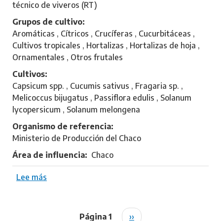
i
técnico de viveros (RT)
e
a
l
Grupos de cultivo
k
a
Aromáticas , Cítricos , Crucíferas , Cucurbitáceas ,
,
Cultivos tropicales , Hortalizas , Hortalizas de hoja ,
L
Ornamentales , Otros frutales
o
Cultivos
r
Capsicum spp. , Cucumis sativus , Fragaria sp. ,
e
Melicoccus bijugatus , Passiflora edulis , Solanum
n
lycopersicum , Solanum melongena
a
E
Organismo de referencia
s
Ministerio de Producción del Chaco
t
Área de influencia
Chaco
e
l
Lee más
s
a
o
b
r
Página 1
S
››
Paginación