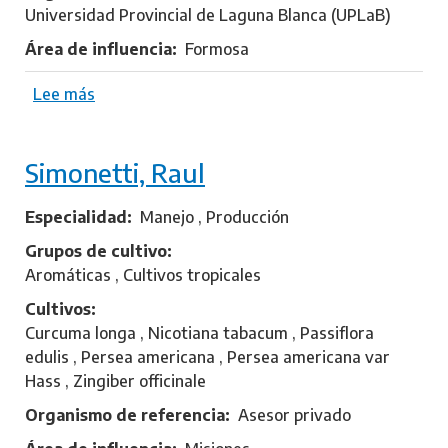
k
Universidad Provincial de Laguna Blanca (UPLaB)
,
Área de influencia
Formosa
V
a
Lee más
s
n
o
e
b
s
Simonetti, Raul
r
a
e
C
Especialidad
Manejo , Producción
o
Grupos de cultivo
l
Aromáticas , Cultivos tropicales
l
Cultivos
a
Curcuma longa , Nicotiana tabacum , Passiflora
v
edulis , Persea americana , Persea americana var
i
Hass , Zingiber officinale
n
o
Organismo de referencia
Asesor privado
,