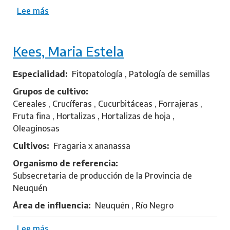
a
Lee más
s
o
b
Kees, Maria Estela
r
e
G
Especialidad
Fitopatología , Patología de semillas
a
Grupos de cultivo
u
Cereales , Crucíferas , Cucurbitáceas , Forrajeras ,
n
Fruta fina , Hortalizas , Hortalizas de hoja ,
a
Oleaginosas
,
Cultivos
Fragaria x ananassa
P
a
Organismo de referencia
b
Subsecretaria de producción de la Provincia de
l
Neuquén
o
Área de influencia
Neuquén , Río Negro
I
s
Lee más
s