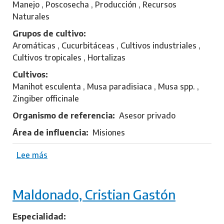
r
Manejo , Poscosecha , Producción , Recursos
e
Naturales
n
Grupos de cultivo
t
Aromáticas , Cucurbitáceas , Cultivos industriales ,
i
Cultivos tropicales , Hortalizas
n
Cultivos
,
Manihot esculenta , Musa paradisiaca , Musa spp. ,
J
Zingiber officinale
o
r
Organismo de referencia
Asesor privado
g
Área de influencia
Misiones
e
Lee más
s
o
b
Maldonado, Cristian Gastón
r
e
C
Especialidad