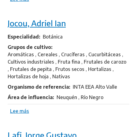
i
o
d
b
r
Jocou, Adriel Ian
r
o
e
K
Especialidad
Botánica
e
Grupos de cultivo
e
Aromáticas , Cereales , Crucíferas , Cucurbitáceas ,
s
Cultivos industriales , Fruta fina , Frutales de carozo
,
, Frutales de pepita , Frutos secos , Hortalizas ,
M
Hortalizas de hoja , Nativas
a
Organismo de referencia
INTA EEA Alto Valle
r
i
Área de influencia
Neuquén , Río Negro
a
E
Lee más
s
s
o
t
b
e
Lafi, Jorge Gustavo
r