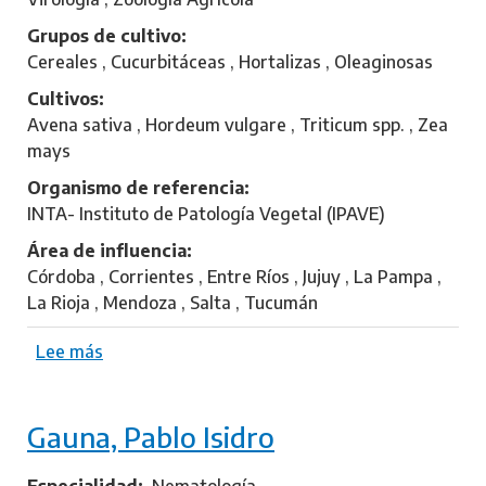
d
Grupos de cultivo
o
Cereales , Cucurbitáceas , Hortalizas , Oleaginosas
n
Cultivos
a
Avena sativa , Hordeum vulgare , Triticum spp. , Zea
d
mays
o
,
Organismo de referencia
C
INTA- Instituto de Patología Vegetal (IPAVE)
r
Área de influencia
i
Córdoba , Corrientes , Entre Ríos , Jujuy , La Pampa ,
s
La Rioja , Mendoza , Salta , Tucumán
t
i
Lee más
s
a
o
n
b
G
Gauna, Pablo Isidro
r
a
e
s
M
Especialidad
Nematología