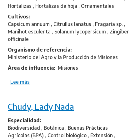
L
Hortalizas , Hortalizas de hoja , Ornamentales
u
Cultivos
c
Capsicum annuum , Citrullus lanatus , Fragaria sp. ,
i
Manihot esculenta , Solanum lycopersicum , Zingiber
a
officinale
n
a
Organismo de referencia
Ministerio del Agro y la Producción de Misiones
Área de influencia
Misiones
Lee más
s
o
b
Chudy, Lady Nada
r
e
F
Especialidad
l
Biodiversidad , Botánica , Buenas Prácticas
o
Agrícolas (BPA) , Control biológico , Extensión ,