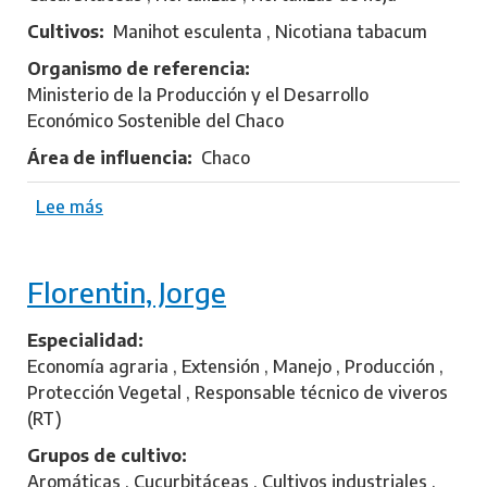
Cultivos
Manihot esculenta , Nicotiana tabacum
Organismo de referencia
Ministerio de la Producción y el Desarrollo
Económico Sostenible del Chaco
Área de influencia
Chaco
Lee más
s
o
b
Florentin, Jorge
r
e
G
Especialidad
a
Economía agraria , Extensión , Manejo , Producción ,
u
Protección Vegetal , Responsable técnico de viveros
n
(RT)
a
Grupos de cultivo
,
Aromáticas , Cucurbitáceas , Cultivos industriales ,