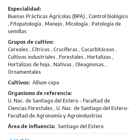
e
L
Especialidad
a
Buenas Prácticas Agrícolas (BPA) , Control biológico
f
, Fitopatología , Manejo , Micología , Patología de
i
semillas
,
Grupos de cultivo
J
Cereales , Cítricos , Crucíferas , Cucurbitáceas ,
o
Cultivos industriales , Forestales , Hortalizas ,
r
Hortalizas de hoja , Nativas , Oleaginosas ,
g
Ornamentales
e
Cultivos
Allium cepa
G
u
Organismo de referencia
s
U. Nac. de Santiago del Estero - Facultad de
t
Ciencias Forestales , U. Nac. de Santiago del Estero-
a
Facultad de Agronomía y Agroindustrias
v
Área de influencia
Santiago del Estero
o