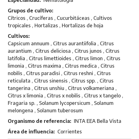
t
a
ó
Grupos de cultivo
t
n
Cítricos , Crucíferas , Cucurbitáceas , Cultivos
t
tropicales , Hortalizas , Hortalizas de hoja
i
Cultivos
o
Capsicum annuum , Citrus aurantiifolia , Citrus
,
aurantium , Citrus deliciosa , Citrus junos , Citrus
M
latifolia , Citrus limettioides , Citrus limon , Citrus
a
limonia , Citrus maxima , Citrus medica , Citrus
r
nobilis , Citrus paradisi , Citrus reshni , Citrus
i
reticulata , Citrus sinensis , Citrus spp. , Citrus
a
tangerina , Citrus unshiu , Citrus volkameriana ,
F
Citrus x limonia , Citrus x nobilis , Citrus x tangelo ,
e
Fragaria sp. , Solanum lycopersicum , Solanum
r
melongena , Solanum tuberosum
n
a
Organismo de referencia
INTA EEA Bella Vista
n
Área de influencia
Corrientes
d