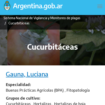
Pasar
Navegación
To
al
principal
na
contenido
Sistema Nacional de Vigilancia y Monitoreo de plagas
principal
Cucurbitáceas
Cucurbitáceas
Gauna, Luciana
Especialidad
Buenas Prácticas Agrícolas (BPA) , Fitopatología
Grupos de cultivo
Cucurbitáceas , Hortalizas , Hortalizas de hoja