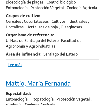
h
Bioecología de plagas , Control biológico ,
u
Entomología , Protección Vegetal , Zoología Agrícola
d
Grupos de cultivo
y
Cereales , Cucurbitáceas , Cultivos industriales ,
,
Hortalizas , Hortalizas de hoja , Oleaginosas
L
Organismo de referencia
a
U. Nac. de Santiago del Estero- Facultad de
d
Agronomía y Agroindustrias
y
N
Área de influencia
Santiago del Estero
a
d
Lee más
s
a
o
b
Mattio, Maria Fernanda
r
e
M
Especialidad
a
Entomología , Fitopatología , Protección Vegetal ,
l
Virología , Zoología Agrícola