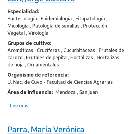
l
e
a
J
Especialidad
o
Bacteriología , Epidemiología , Fitopatología ,
c
Micología , Patología de semillas , Protección
o
Vegetal , Virología
u
Grupos de cultivo
,
Aromáticas , Crucíferas , Cucurbitáceas , Frutales de
A
carozo , Frutales de pepita , Hortalizas , Hortalizas
d
de hoja , Ornamentales
r
Organismo de referencia
i
U. Nac. de Cuyo - Facultad de Ciencias Agrarias
e
l
Área de influencia
Mendoza , San Juan
I
a
Lee más
s
n
o
b
Parra, María Verónica
r