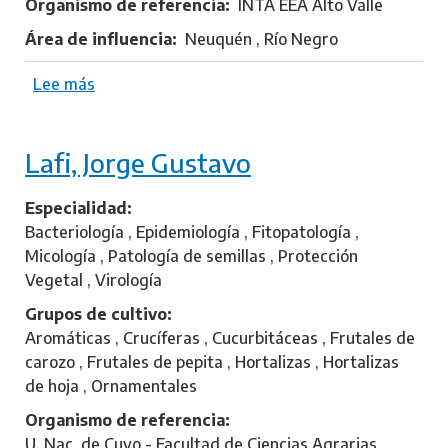
Organismo de referencia
INTA EEA Alto Valle
a
d
Área de influencia
Neuquén , Río Negro
y
N
Lee más
s
a
o
d
b
a
Lafi, Jorge Gustavo
r
e
J
Especialidad
o
Bacteriología , Epidemiología , Fitopatología ,
c
Micología , Patología de semillas , Protección
o
Vegetal , Virología
u
Grupos de cultivo
,
Aromáticas , Crucíferas , Cucurbitáceas , Frutales de
A
carozo , Frutales de pepita , Hortalizas , Hortalizas
d
de hoja , Ornamentales
r
Organismo de referencia
i
U. Nac. de Cuyo - Facultad de Ciencias Agrarias
e