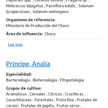
a
Melicoccus bijugatus , Passiflora edulis , Solanum
r
lycopersicum , Solanum melongena
t
í
Organismo de referencia
n
Ministerio de Producción del Chaco
N
Área de influencia
Chaco
Lee más
s
o
b
Príncipe, Analía
r
e
W
Especialidad
e
Bacteriología , Biotecnología , Fitopatología
r
Grupos de cultivo
t
Aromáticas , Cereales , Cítricos , Crucíferas ,
e
Cucurbitáceas , Forestales , Fruta fina , Frutales de
ñ
carozo , Frutales de pepita , Frutos secos ,