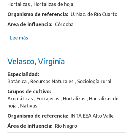
o
Hortalizas , Hortalizas de hoja
,
Organismo de referencia
U. Nac. de Río Cuarto
J
o
Área de influencia
Córdoba
s
é
Lee más
s
E
o
s
b
t
Velasco, Virginia
r
e
e
b
P
Especialidad
a
r
Botánica , Recursos Naturales , Sociología rural
n
í
Grupos de cultivo
n
Aromáticas , Forrajeras , Hortalizas , Hortalizas de
c
hoja , Nativas
i
Organismo de referencia
INTA EEA Alto Valle
p
e
Área de influencia
Río Negro
,