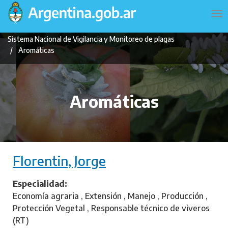
Pasar
Navegación
To
al
principal
na
contenido
Sistema Nacional de Vigilancia y Monitoreo de plagas
principal
Aromáticas
Aromáticas
Florentin, Jorge
Especialidad
Economía agraria , Extensión , Manejo , Producción ,
Protección Vegetal , Responsable técnico de viveros
(RT)