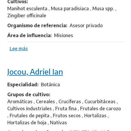
Cultivos
,
Manihot esculenta , Musa paradisiaca , Musa spp. ,
R
Zingiber officinale
a
u
Organismo de referencia
Asesor privado
l
Área de influencia
Misiones
Lee más
s
o
b
Jocou, Adriel Ian
r
e
C
Especialidad
Botánica
h
Grupos de cultivo
u
Aromáticas , Cereales , Crucíferas , Cucurbitáceas ,
d
Cultivos industriales , Fruta fina , Frutales de carozo
y
, Frutales de pepita , Frutos secos , Hortalizas ,
,
Hortalizas de hoja , Nativas
L