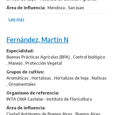
l
Área de influencia
Mendoza , San Juan
I
a
Lee más
s
n
o
b
Fernández, Martín N
r
e
L
Especialidad
a
Buenas Prácticas Agrícolas (BPA) , Control biológico
f
, Manejo , Protección Vegetal
i
Grupos de cultivo
,
Aromáticas , Hortalizas , Hortalizas de hoja , Nativas
J
, Ornamentales
o
Organismo de referencia
r
INTA CNIA Castelar- Instituto de Floricultura
g
e
Área de influencia
G
Ciudad Autónoma de Buenos Aires , Buenos Aires ,