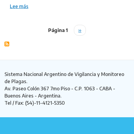
A
Lee más
s
n
o
a
b
l
r
Página 1
S
››
Paginación
í
e
i
a
V
g
e
u
l
i
a
e
s
n
Sistema Nacional Argentino de Vigilancia y Monitoreo
c
t
de Plagas.
o
e
Av. Paseo Colón 367 7mo Piso - C.P. 1063 - CABA -
,
p
Buenos Aires - Argentina.
V
á
Tel / Fax: (54)-11-4121-5350
i
g
r
i
g
n
i
a