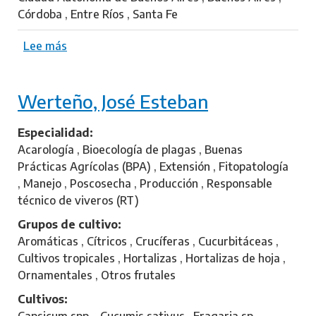
u
Córdoba , Entre Ríos , Santa Fe
s
t
Lee más
s
a
o
v
b
o
Werteño, José Esteban
r
e
F
Especialidad
e
Acarología , Bioecología de plagas , Buenas
r
Prácticas Agrícolas (BPA) , Extensión , Fitopatología
n
, Manejo , Poscosecha , Producción , Responsable
á
técnico de viveros (RT)
n
Grupos de cultivo
d
Aromáticas , Cítricos , Crucíferas , Cucurbitáceas ,
e
Cultivos tropicales , Hortalizas , Hortalizas de hoja ,
z
Ornamentales , Otros frutales
,
Cultivos
M
Capsicum spp. , Cucumis sativus , Fragaria sp. ,