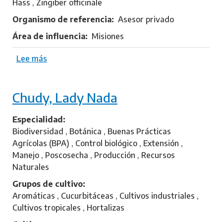
Hass , Zingiber officinale
u
c
Organismo de referencia
Asesor privado
i
Área de influencia
Misiones
a
n
Lee más
s
a
o
b
Chudy, Lady Nada
r
e
S
Especialidad
i
Biodiversidad , Botánica , Buenas Prácticas
m
Agrícolas (BPA) , Control biológico , Extensión ,
o
Manejo , Poscosecha , Producción , Recursos
n
Naturales
e
Grupos de cultivo
t
Aromáticas , Cucurbitáceas , Cultivos industriales ,
t
Cultivos tropicales , Hortalizas
i