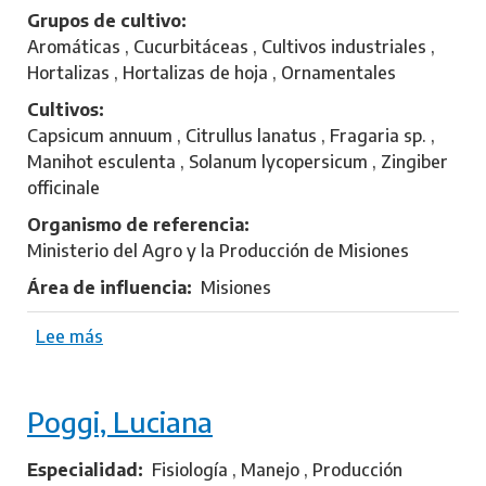
Grupos de cultivo
Aromáticas , Cucurbitáceas , Cultivos industriales ,
Hortalizas , Hortalizas de hoja , Ornamentales
Cultivos
Capsicum annuum , Citrullus lanatus , Fragaria sp. ,
Manihot esculenta , Solanum lycopersicum , Zingiber
officinale
Organismo de referencia
Ministerio del Agro y la Producción de Misiones
Área de influencia
Misiones
Lee más
s
o
b
Poggi, Luciana
r
e
F
Especialidad
Fisiología , Manejo , Producción