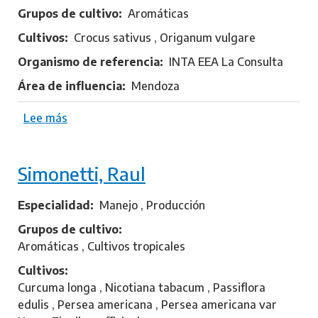
l
Grupos de cultivo
Aromáticas
o
Cultivos
Crocus sativus , Origanum vulgare
r
e
Organismo de referencia
INTA EEA La Consulta
n
Área de influencia
Mendoza
t
i
Lee más
s
n
o
,
b
J
Simonetti, Raul
r
o
e
r
P
Especialidad
Manejo , Producción
g
o
e
Grupos de cultivo
g
Aromáticas , Cultivos tropicales
g
Cultivos
i
Curcuma longa , Nicotiana tabacum , Passiflora
,
edulis , Persea americana , Persea americana var
L