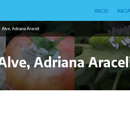
Navegació
INICIO
INIC
principal
Alve, Adriana Araceli
Alve, Adriana Aracel