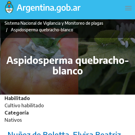
Pasar
Navegación
To
al
principal
na
contenido
Sistema Nacional de Vigilancia y Monitoreo de plagas
principal
Aspidosperma quebracho-blanco
Aspidosperma quebracho-
blanco
Habilitado
Cultivo habilitado
Categoría
Nativos
Nuñez de Boletta, Elvira Beatriz