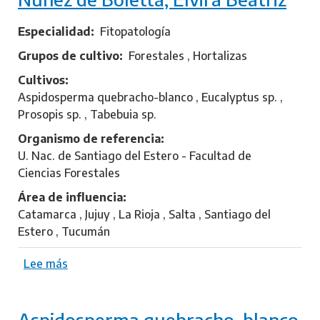
Especialidad
Fitopatología
Grupos de cultivo
Forestales , Hortalizas
Cultivos
Aspidosperma quebracho-blanco , Eucalyptus sp. ,
Prosopis sp. , Tabebuia sp.
Organismo de referencia
U. Nac. de Santiago del Estero - Facultad de
Ciencias Forestales
Área de influencia
Catamarca , Jujuy , La Rioja , Salta , Santiago del
Estero , Tucumán
Lee más
s
o
b
Aspidosperma quebracho-blanco
r